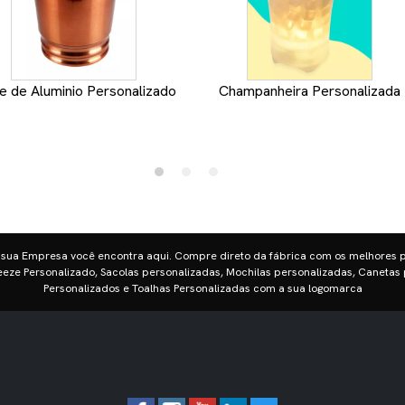
e de Aluminio Personalizado
Champanheira Personalizada
 sua Empresa você encontra aqui. Compre direto da fábrica com os melhores 
eze Personalizado, Sacolas personalizadas, Mochilas personalizadas, Canetas 
Personalizados e Toalhas Personalizadas com a sua logomarca