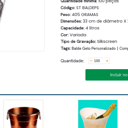
Quantidade minima:
100 peças
Código:
ST BALDEPS
Peso:
405 GRAMAS
Dimensões:
33 cm de diâmetro X 
Capacidade:
4 litros
Cor:
Variada
Tipo de Gravação:
Silkscreen
Tags:
|
Balde Gelo Personalizado
Comp
Quantidade:
Incluir n