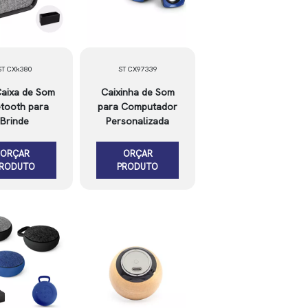
ST CXk380
ST CX97339
Caixa de Som
Caixinha de Som
etooth para
para Computador
Brinde
Personalizada
ORÇAR
ORÇAR
PRODUTO
PRODUTO