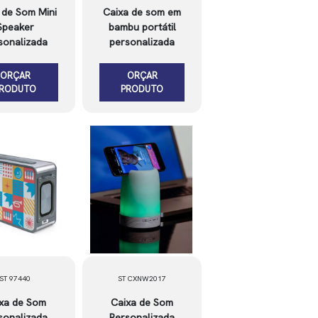
 de Som Mini
Caixa de som em
Speaker
bambu portátil
sonalizada
personalizada
ORÇAR
ORÇAR
PRODUTO
PRODUTO
ST 97440
ST CXNW2017
xa de Som
Caixa de Som
sonalizada
Personalizada