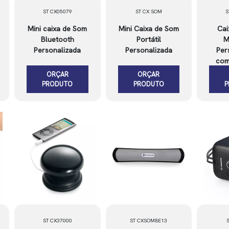
ST CX05079
ST CX SOM
S
Mini caixa de Som
Mini Caixa de Som
Cai
Bluetooth
Portátil
M
Personalizada
Personalizada
Per
com
ORÇAR
ORÇAR
PRODUTO
PRODUTO
ST CX37000
ST CXSOMBE13