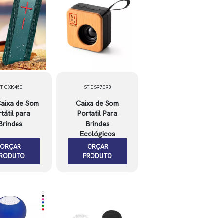
ST CXK450
ST CS97098
Caixa de Som
Caixa de Som
tátil para
Portatil Para
Brindes
Brindes
Ecológicos
ORÇAR
ORÇAR
PRODUTO
PRODUTO