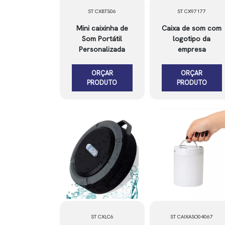
ST CXBTS06
ST CX97177
Mini caixinha de
Caixa de som com
Som Portátil
logotipo da
Personalizada
empresa
ORÇAR
ORÇAR
PRODUTO
PRODUTO
ST CXLC6
ST CAIXASO04067