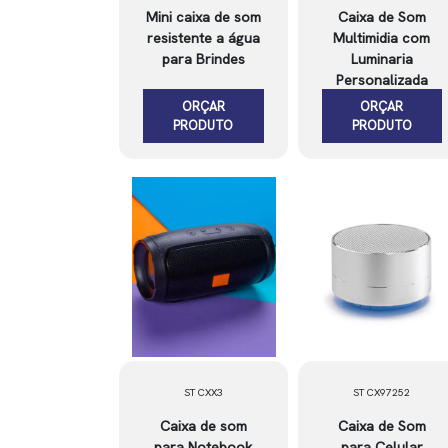
Mini caixa de som
Caixa de Som
resistente a água
Multimidia com
para Brindes
Luminaria
Personalizada
ORÇAR
ORÇAR
PRODUTO
PRODUTO
ST CXX3
ST CX97252
Caixa de som
Caixa de Som
para Notebook
para Celular