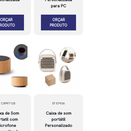
para PC
ORÇAR
ORÇAR
PRODUTO
PRODUTO
T CXP97125
ST 57936
xa de Som
Caixa de som
rtatil com
portátil
icrofone
Personalizado