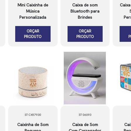
Mini Caixinha de
Caixa de som
Caixa
Música
Bluetooth para
Personalizada
Brindes
Per
ORÇAR
ORÇAR
PRODUTO
PRODUTO
ST CX57930
ST 06093
Caixinha de Som
Caixa de Som
Cai
Pequena
Com Carregador
Per