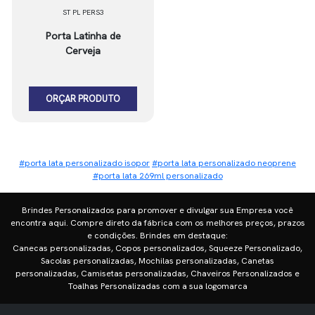
ST PL PERS3
Porta Latinha de
Cerveja
ORÇAR PRODUTO
#porta lata personalizado isopor
#porta lata personalizado neoprene
#porta lata 269ml personalizado
Brindes Personalizados para promover e divulgar sua Empresa você
encontra aqui. Compre direto da fábrica com os melhores preços, prazos
e condições. Brindes em destaque:
Canecas personalizadas, Copos personalizados, Squeeze Personalizado,
Sacolas personalizadas, Mochilas personalizadas, Canetas
personalizadas, Camisetas personalizadas, Chaveiros Personalizados e
Toalhas Personalizadas com a sua logomarca