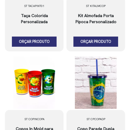
ST TACAPINT01
ST KITALMCOP
Taça Colorida
Kit Almofada Porta
Personalizada
Pipoca Personalizado
ORÇAR PRODUTO
ORÇAR PRODUTO
ST COPINCOPA
ST CPCOPADP
Copos In Mold para
Copo Parede Dupla