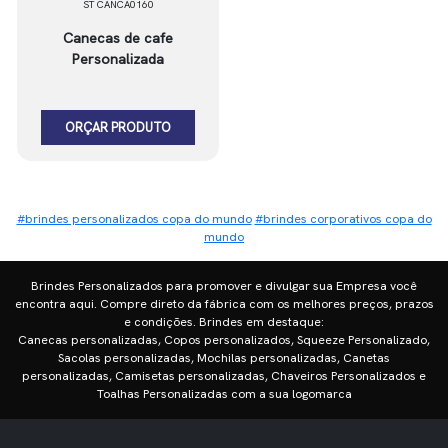
ST CANCA0160
Canecas de cafe
Personalizada
ORÇAR PRODUTO
#brindes personalizados copa do mundo
#brindes corporativos copa do
mundo
Brindes Personalizados para promover e divulgar sua Empresa você
encontra aqui. Compre direto da fábrica com os melhores preços, prazos
e condições. Brindes em destaque:
Canecas personalizadas, Copos personalizados, Squeeze Personalizado,
Sacolas personalizadas, Mochilas personalizadas, Canetas
personalizadas, Camisetas personalizadas, Chaveiros Personalizados e
Toalhas Personalizadas com a sua logomarca