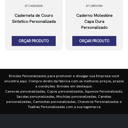
ST CAD03005
ST CM93789
Caderneta de Couro
Caderno Moleskine
Sintetico Personalizada
Capa Dura
Personalizado
ORÇAR PRODUTO
ORÇAR PRODUTO
Brindes Personalizados para promover e divulgar sua Empresa você
encontra aqui. Compre direto da fábrica com os melhores preços, prazos
e condições. Brindes em destaque:
Canecas personalizadas, Copos personalizados, Squeeze Personalizado,
Sacolas personalizadas, Mochilas personalizadas, Canetas
personalizadas, Camisetas personalizadas, Chaveiros Personalizados e
Toalhas Personalizadas com a sua logomarca