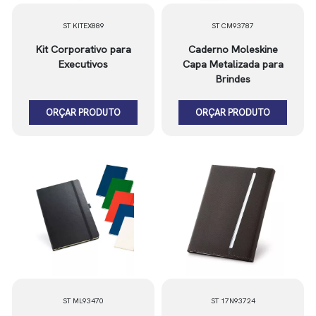
ST KITEX889
ST CM93787
Kit Corporativo para
Caderno Moleskine
Executivos
Capa Metalizada para
Brindes
ORÇAR PRODUTO
ORÇAR PRODUTO
ST ML93470
ST 17N93724