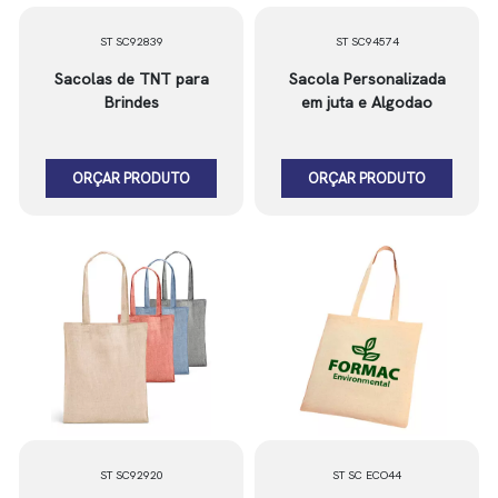
ST SC92839
ST SC94574
Sacolas de TNT para
Sacola Personalizada
Brindes
em juta e Algodao
ORÇAR PRODUTO
ORÇAR PRODUTO
ST SC92920
ST SC ECO44