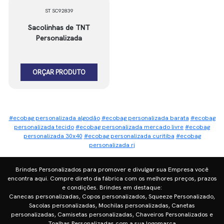
ST SC92839
Sacolinhas de TNT
Personalizada
ORÇAR PRODUTO
#ecobag personalizada algodão
#ecobag personalizada barata
#ecobag
personalizada tecido
#ecobag personalizada mercado livre
#ecobag
personalizada 30x40
#ecobag personalizada curitiba
#ecobag
personalizada rj
Brindes Personalizados para promover e divulgar sua Empresa você
encontra aqui. Compre direto da fábrica com os melhores preços, prazos
e condições. Brindes em destaque:
Canecas personalizadas, Copos personalizados, Squeeze Personalizado,
Sacolas personalizadas, Mochilas personalizadas, Canetas
personalizadas, Camisetas personalizadas, Chaveiros Personalizados e
Toalhas Personalizadas com a sua logomarca