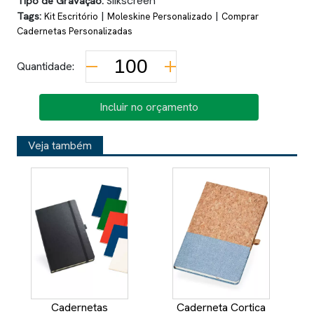
Tipo de Gravação:
Silkscreen
Tags:
|
|
Kit Escritório
Moleskine Personalizado
Comprar
Cadernetas Personalizadas
Quantidade:
Incluir no orçamento
Veja também
Cadernetas
Caderneta Cortica