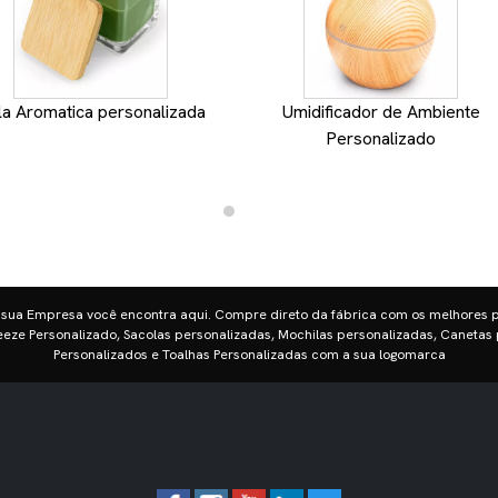
la Aromatica personalizada
Umidificador de Ambiente
Personalizado
 sua Empresa você encontra aqui. Compre direto da fábrica com os melhores 
eze Personalizado, Sacolas personalizadas, Mochilas personalizadas, Canetas 
Personalizados e Toalhas Personalizadas com a sua logomarca