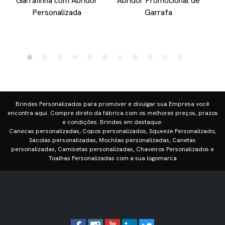
Garrafinha com Abridor
Abridor Promocional de
Personalizada
Garrafa
E
Brindes Personalizados para promover e divulgar sua Empresa você
encontra aqui. Compre direto da fábrica com os melhores preços, prazos
e condições. Brindes em destaque:
Canecas personalizadas, Copos personalizados, Squeeze Personalizado,
Sacolas personalizadas, Mochilas personalizadas, Canetas
personalizadas, Camisetas personalizadas, Chaveiros Personalizados e
Toalhas Personalizadas com a sua logomarca