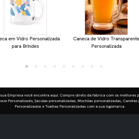
eca em Vidro Personalizada
Caneca de Vidro Transparent
para Brindes
Personalizada
 sua Empresa você encontra aqui. Compre direto da fábrica com os melhores 
eze Personalizado, Sacolas personalizadas, Mochilas personalizadas, Canetas 
Personalizados e Toalhas Personalizadas com a sua logomarca