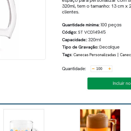
espaço para personalizar com s
320ml, tem o tamanho: 13 cm x 2
clientes.
Quantidade minima:
100 peças
Código:
ST VCD14945
Capacidade::
320ml
Tipo de Gravação:
Decalque
Tags:
|
Canecas Personalizadas
Canec
Quantidade:
Incluir n