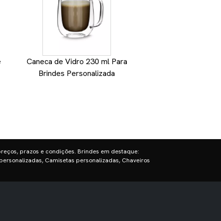
e
Caneca de Vidro 230 ml Para
Caneca Personali
Brindes Personalizada
Brindes
preços, prazos e condições. Brindes em destaque:
personalizadas, Camisetas personalizadas, Chaveiros