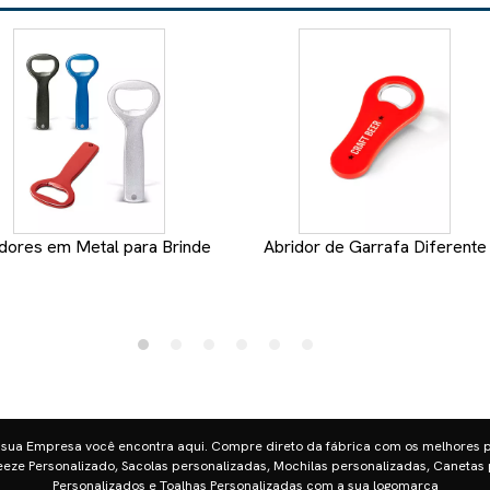
dores em Metal para Brinde
Abridor de Garrafa Diferente
 sua Empresa você encontra aqui. Compre direto da fábrica com os melhores 
eze Personalizado, Sacolas personalizadas, Mochilas personalizadas, Canetas 
Personalizados e Toalhas Personalizadas com a sua logomarca