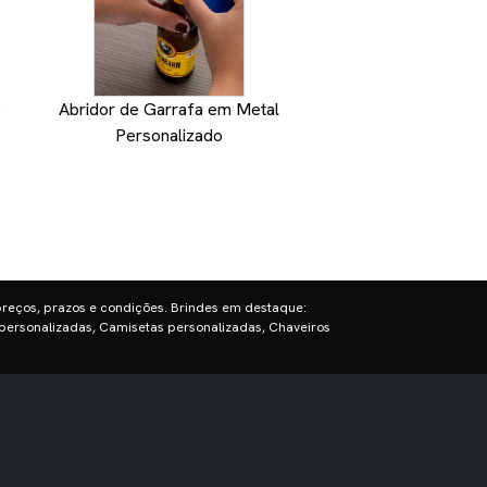
e
Abridor de Garrafa em Metal
Abridor de Vinho 
Personalizado
Personaliz
preços, prazos e condições. Brindes em destaque:
personalizadas, Camisetas personalizadas, Chaveiros