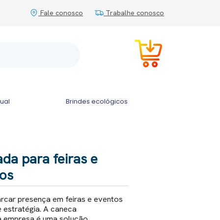
Fale conosco
Trabalhe conosco
tual
Brindes ecológicos
da para feiras e
vos
car presença em feiras e eventos
e estratégia. A caneca
a empresa é uma solução