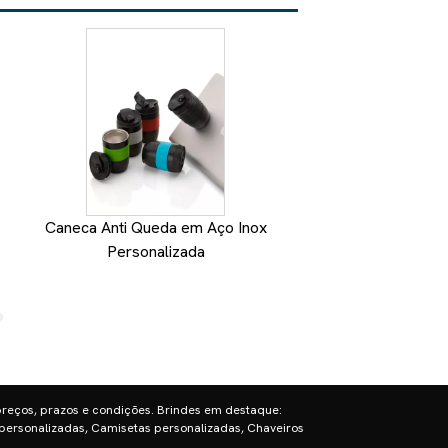
Caneca Anti Queda em Aço Inox
Caneca Magica com 
Personalizada
Brindes Person
preços, prazos e condições. Brindes em destaque:
personalizadas, Camisetas personalizadas, Chaveiros