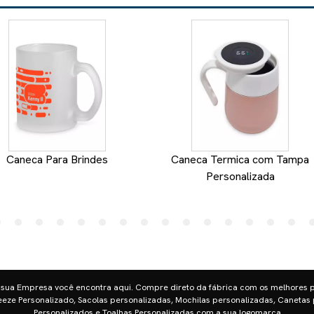
Caneca Para Brindes
Caneca Termica com Tampa
Personalizada
 sua Empresa você encontra aqui. Compre direto da fábrica com os melhores 
eze Personalizado, Sacolas personalizadas, Mochilas personalizadas, Canetas 
Personalizados e Toalhas Personalizadas com a sua logomarca