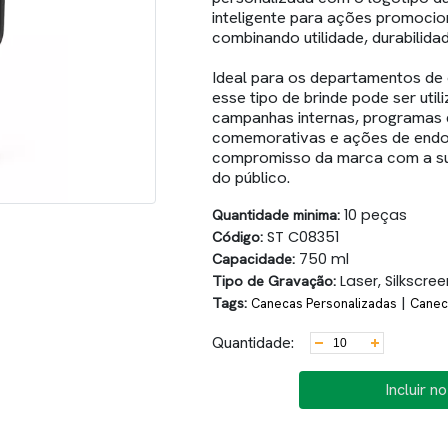
inteligente para ações promociona
combinando utilidade, durabilidad
Ideal para os departamentos de
esse tipo de brinde pode ser uti
campanhas internas, programas 
comemorativas e ações de endom
compromisso da marca com a su
do público.
Quantidade minima:
10 peças
Código:
ST C08351
Capacidade:
750 ml
Tipo de Gravação:
Laser, Silkscree
Tags:
|
Canecas Personalizadas
Canec
Quantidade:
Incluir n