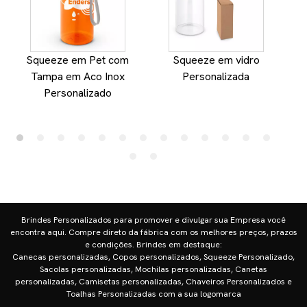
Squeeze em Pet com
Squeeze em vidro
S
Tampa em Aco Inox
Personalizada
Personalizado
Brindes Personalizados para promover e divulgar sua Empresa você
encontra aqui. Compre direto da fábrica com os melhores preços, prazos
e condições. Brindes em destaque:
Canecas personalizadas, Copos personalizados, Squeeze Personalizado,
Sacolas personalizadas, Mochilas personalizadas, Canetas
personalizadas, Camisetas personalizadas, Chaveiros Personalizados e
Toalhas Personalizadas com a sua logomarca