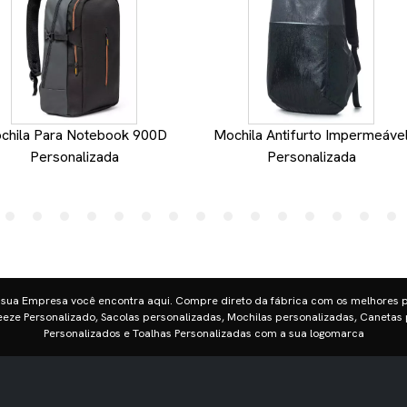
chila Para Notebook 900D
Mochila Antifurto Impermeáve
Personalizada
Personalizada
 sua Empresa você encontra aqui. Compre direto da fábrica com os melhores 
eze Personalizado, Sacolas personalizadas, Mochilas personalizadas, Canetas 
Personalizados e Toalhas Personalizadas com a sua logomarca