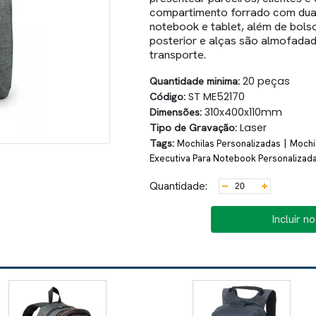
compartimento forrado com duas
notebook e tablet, além de bolso
posterior e alças são almofada
transporte.
Quantidade minima:
20 peças
Código:
ST ME52170
Dimensões:
310x400x110mm
Tipo de Gravação:
Laser
Tags:
|
Mochilas Personalizadas
Mochi
Executiva Para Notebook Personalizad
Quantidade:
Incluir n