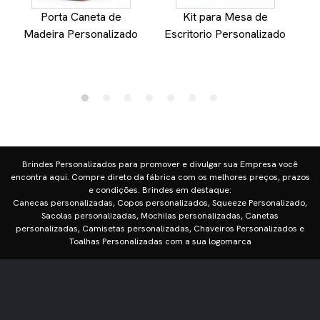
Porta Caneta de
Kit para Mesa de
Mo
Madeira Personalizado
Escritorio Personalizado
Brindes Personalizados para promover e divulgar sua Empresa você
encontra aqui. Compre direto da fábrica com os melhores preços, prazos
e condições. Brindes em destaque:
Canecas personalizadas, Copos personalizados, Squeeze Personalizado,
Sacolas personalizadas, Mochilas personalizadas, Canetas
personalizadas, Camisetas personalizadas, Chaveiros Personalizados e
Toalhas Personalizadas com a sua logomarca