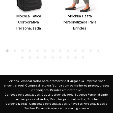
Mochila Tatica
Mochila Pasta
Corporativa
Personalizada Para
P
Personalizada
Brindes
Brindes Personalizados para promover e divulgar sua Empresa você
encontra aqui. Compre direto da fábrica com os melhores preços, prazos
e condições. Brindes em destaque:
Canecas personalizadas, Copos personalizados, Squeeze Personalizado,
Sacolas personalizadas, Mochilas personalizadas, Canetas
personalizadas, Camisetas personalizadas, Chaveiros Personalizados e
Toalhas Personalizadas com a sua logomarca