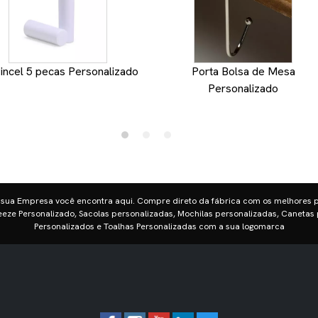
Pincel 5 pecas Personalizado
Porta Bolsa de Mesa
Personalizado
 sua Empresa você encontra aqui. Compre direto da fábrica com os melhores 
eze Personalizado, Sacolas personalizadas, Mochilas personalizadas, Canetas 
Personalizados e Toalhas Personalizadas com a sua logomarca