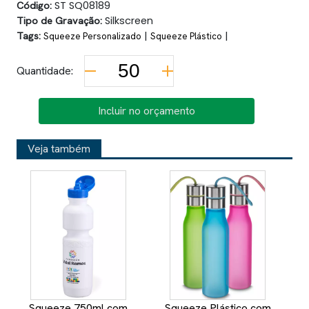
Código:
ST SQ08189
Tipo de Gravação:
Silkscreen
Tags:
|
|
Squeeze Personalizado
Squeeze Plástico
Quantidade:
Incluir no orçamento
Veja também
Squeeze 750ml com
Squeeze Plástico com
Sq