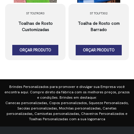
ST TOLTRDR3
ST TOLFT302
Toalhas de Rosto
Toalha de Rosto com
Customizadas
Barrado
ORÇAR PRODUTO
ORÇAR PRODUTO
Brindes Personalizados para promover e divulgar sua Empresa você
encontra aqui. Compre direto da fábrica com os melhores preços, prazos
e condições. Brindes em destaque:
Canecas personalizadas, Copos personalizados, Squeeze Personalizado,
Sacolas personalizadas, Mochilas personalizadas, Canetas
personalizadas, Camisetas personalizadas, Chaveiros Personalizados e
Toalhas Personalizadas com a sua logomarca