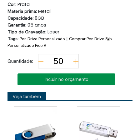
Cor:
Prata
Materia prima:
Metal
Capacidade:
8GB
Garantia:
05 anos
Tipo de Gravação:
Laser
Tags:
|
Pen Drive Personalizado
Comprar Pen Drive 8gb
Personalizado Pico A
Quantidade:
Incluir no orçamento
Veja também