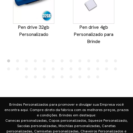
Pen drive 32gb
Pen drive 4gb
P
Personalizado
Personalizado para
Brinde
Brindes Personalizados para promover e divulgar sua Empresa você
encontra aqui. Compre direto da fábrica com os melhores preços, prazos
e condições. Brindes em destaque:
Canecas personalizadas, Copos personalizados, Squeeze Personalizado,
Sacolas personalizadas, Mochilas personalizadas, Canetas
personalizadas, Camisetas personalizadas, Chaveiros Personalizados e