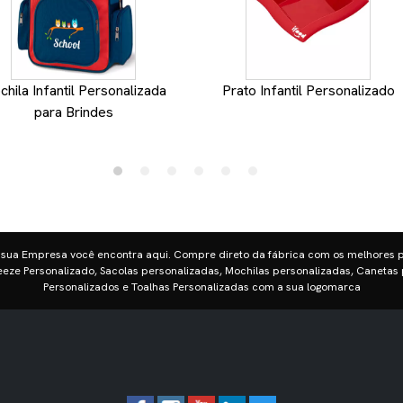
hila Infantil Personalizada
Prato Infantil Personalizado
para Brindes
 sua Empresa você encontra aqui. Compre direto da fábrica com os melhores 
eze Personalizado, Sacolas personalizadas, Mochilas personalizadas, Canetas 
Personalizados e Toalhas Personalizadas com a sua logomarca