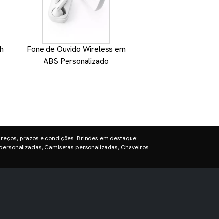
ch
Fone de Ouvido Wireless em
Fone de Ouvido co
ABS Personalizado
preços, prazos e condições. Brindes em destaque:
personalizadas, Camisetas personalizadas, Chaveiros