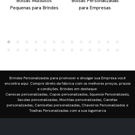
Bolsas Multiusos
Bolsas Personalizadas
Pequenas para Brindes
para Empresas
Brindes Personalizados para promover e divulgar sua Empresa você
encontra aqui. Compre direto da fábrica com os melhores preços, prazos
e condições. Brindes em destaque:
Canecas personalizadas, Copos personalizados, Squeeze Personalizado,
Sacolas personalizadas, Mochilas personalizadas, Canetas
personalizadas, Camisetas personalizadas, Chaveiros Personalizados e
Toalhas Personalizadas com a sua logomarca