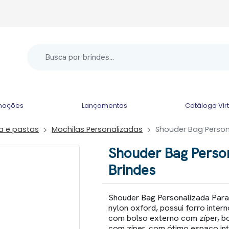
moções
Lançamentos
Catálogo Vir
la e pastas
Mochilas Personalizadas
Shouder Bag Person
Shouder Bag Perso
Brindes
Shouder Bag Personalizada Para 
nylon oxford, possui forro inter
com bolso externo com zíper, bol
com zíper, com ótimo espaço int