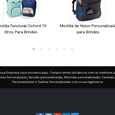
chila Funcional Oxford 19
Mochila de Nylon Personalizad
litros Para Brindes
para Brindes
 sua Empresa você encontra aqui. Compre direto da fábrica com os melhores 
eze Personalizado, Sacolas personalizadas, Mochilas personalizadas, Canetas 
Personalizados e Toalhas Personalizadas com a sua logomarca