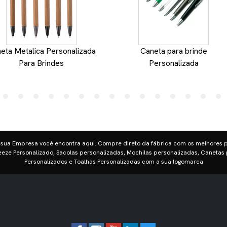
eta Metalica Personalizada
Caneta para brinde
Para Brindes
Personalizada
 sua Empresa você encontra aqui. Compre direto da fábrica com os melhores 
eze Personalizado, Sacolas personalizadas, Mochilas personalizadas, Canetas 
Personalizados e Toalhas Personalizadas com a sua logomarca