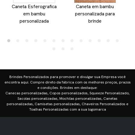
Caneta Esferografica
Caneta em bambu
E
em bambu
personalizada para
personalizada
brinde
Brindes Personalizados para promover e divulgar sua Empresa você
encontra aqui. Compre direto da fábrica com os melhores preços, prazos
e condições. Brindes em destaque:
Canecas personalizadas, Copos personalizados, Squeeze Personalizado,
Sacolas personalizadas, Mochilas personalizadas, Canetas
personalizadas, Camisetas personalizadas, Chaveiros Personalizados e
Toalhas Personalizadas com a sua logomarca