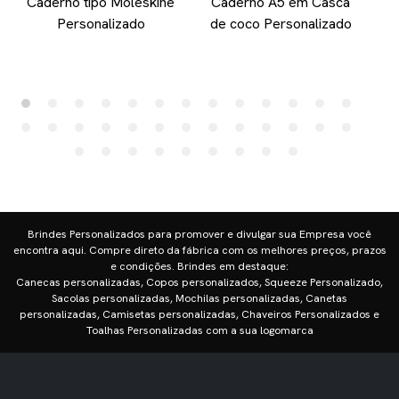
Caderno tipo Moleskine
Caderno A5 em Casca
Personalizado
de coco Personalizado
Brindes Personalizados para promover e divulgar sua Empresa você
encontra aqui. Compre direto da fábrica com os melhores preços, prazos
e condições. Brindes em destaque:
Canecas personalizadas, Copos personalizados, Squeeze Personalizado,
Sacolas personalizadas, Mochilas personalizadas, Canetas
personalizadas, Camisetas personalizadas, Chaveiros Personalizados e
Toalhas Personalizadas com a sua logomarca