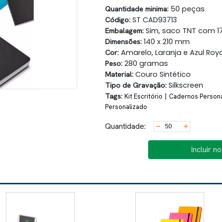
Quantidade minima:
50 peças
Código:
ST CAD93713
Embalagem:
Sim, saco TNT com 1
Dimensões:
140 x 210 mm
Cor:
Amarelo, Laranja e Azul Roya
Peso:
280 gramas
Material:
Couro Sintético
Tipo de Gravação:
Silkscreen
Tags:
|
Kit Escritório
Cadernos Person
Personalizado
Quantidade:
Incluir n