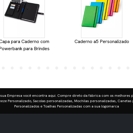
Capa para Caderno com
Caderno a5 Personalizado
Powerbank para Brindes
 sua Empresa você encontra aqui. Compre direto da fábrica com os melhores 
eze Personalizado, Sacolas personalizadas, Mochilas personalizadas, Canetas 
Personalizados e Toalhas Personalizadas com a sua logomarca