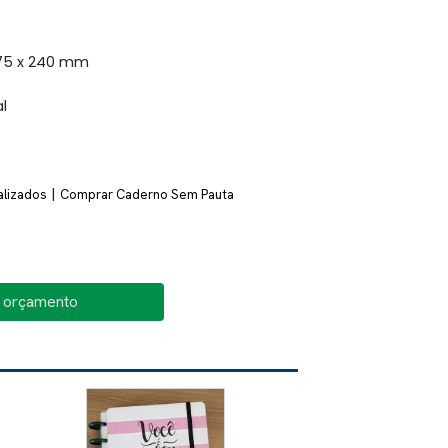
75 x 240 mm
l
|
alizados
Comprar Caderno Sem Pauta
o orçamento