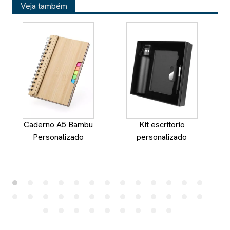
Veja também
Caderno A5 Bambu
Kit escritorio
C
Personalizado
personalizado