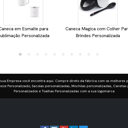
Caneca em Esmalte para
Caneca Magica com Colher Pa
ublimação Personalizada
Brindes Personalizada
 sua Empresa você encontra aqui. Compre direto da fábrica com os melhores 
eze Personalizado, Sacolas personalizadas, Mochilas personalizadas, Canetas 
Personalizados e Toalhas Personalizadas com a sua logomarca