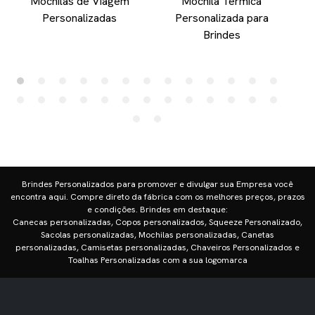
Mochilas de Viagem
Mochila Termica
Personalizadas
Personalizada para
Brindes
Brindes Personalizados para promover e divulgar sua Empresa você
encontra aqui. Compre direto da fábrica com os melhores preços, prazos
e condições. Brindes em destaque:
Canecas personalizadas, Copos personalizados, Squeeze Personalizado,
Sacolas personalizadas, Mochilas personalizadas, Canetas
personalizadas, Camisetas personalizadas, Chaveiros Personalizados e
Toalhas Personalizadas com a sua logomarca