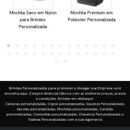
Mochila Saco em Nylon
Mochila Premium em
para Brindes
Poliester Personalizada
Personalizada
Brindes Personalizados para promover e divulgar sua Empresa você
encontra aqui. Compre direto da fábrica com os melhores preços, prazos
e condições. Brindes em destaque:
Canecas personalizadas, Copos personalizados, Squeeze Personalizado,
Sacolas personalizadas, Mochilas personalizadas, Canetas
personalizadas, Camisetas personalizadas, Chaveiros Personalizados e
Toalhas Personalizadas com a sua logomarca