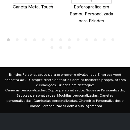
Caneta Metal Touch
Esferografica em
Bambu Personalizada
para Brindes
Brindes Personalizados para promover e divulgar sua Empresa você
encontra aqui. Compre direto da fábrica com os melhores preços, prazos
e condições. Brindes em destaque:
Canecas personalizadas, Copos personalizados, Squeeze Personalizado,
Sacolas personalizadas, Mochilas personalizadas, Canetas
personalizadas, Camisetas personalizadas, Chaveiros Personalizados e
Toalhas Personalizadas com a sua logomarca