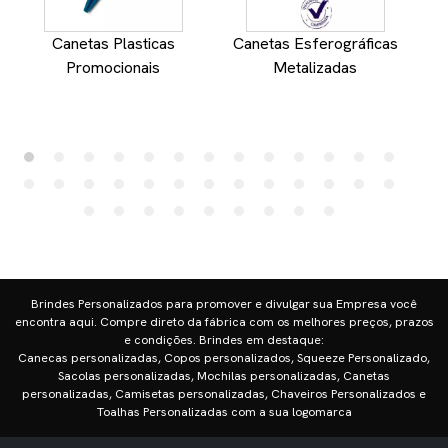
Canetas Plasticas
Canetas Esferográficas
Promocionais
Metalizadas
Brindes Personalizados para promover e divulgar sua Empresa você
encontra aqui. Compre direto da fábrica com os melhores preços, prazos
e condições. Brindes em destaque:
Canecas personalizadas, Copos personalizados, Squeeze Personalizado,
Sacolas personalizadas, Mochilas personalizadas, Canetas
personalizadas, Camisetas personalizadas, Chaveiros Personalizados e
Toalhas Personalizadas com a sua logomarca