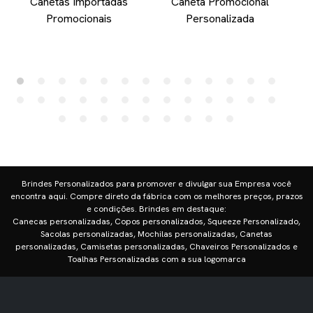
Canetas Importadas
Caneta Promocional
Promocionais
Personalizada
Brindes Personalizados para promover e divulgar sua Empresa você
encontra aqui. Compre direto da fábrica com os melhores preços, prazos
e condições. Brindes em destaque:
Canecas personalizadas, Copos personalizados, Squeeze Personalizado,
Sacolas personalizadas, Mochilas personalizadas, Canetas
personalizadas, Camisetas personalizadas, Chaveiros Personalizados e
Toalhas Personalizadas com a sua logomarca