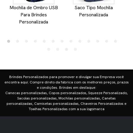
Mochila de Ombro USB
Saco Tipo Mochila
Para Brindes
Personalizada
Personalizada
Brindes Personalizados para promover e divulgar sua Empresa você
encontra aqui. Compre direto da fábrica com os melhores preços, prazos
e condições. Brindes em destaque:
Canecas personalizadas, Copos personalizados, Squeeze Personalizado,
Sacolas personalizadas, Mochilas personalizadas, Canetas
personalizadas, Camisetas personalizadas, Chaveiros Personalizados e
Toalhas Personalizadas com a sua logomarca