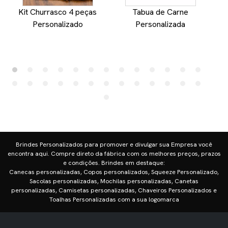
Kit Churrasco 4 peças
Tabua de Carne
Personalizado
Personalizada
Brindes Personalizados para promover e divulgar sua Empresa você
encontra aqui. Compre direto da fábrica com os melhores preços, prazos
e condições. Brindes em destaque:
Canecas personalizadas, Copos personalizados, Squeeze Personalizado,
Sacolas personalizadas, Mochilas personalizadas, Canetas
personalizadas, Camisetas personalizadas, Chaveiros Personalizados e
Toalhas Personalizadas com a sua logomarca