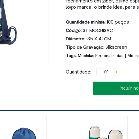
fechamento em zíper, ótimo esp
logo marca, o brinde ideal para s
Quantidade minima:
100 peças
Código:
ST MOCHISAC
Diâmetro::
35 X 41 CM
Tipo de Gravação:
Silkscreen
Tags:
|
Mochilas Personalizadas
Mochi
Quantidade:
Incluir n