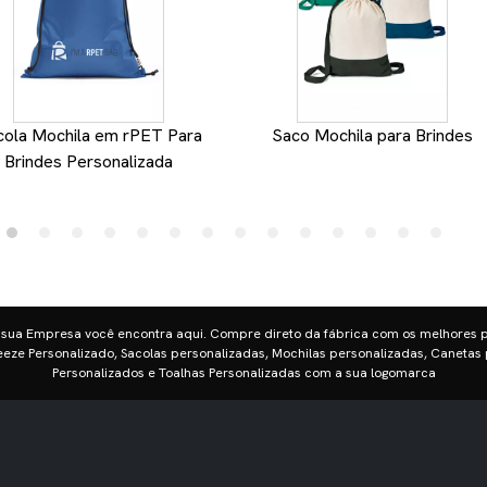
cola Mochila em rPET Para
Saco Mochila para Brindes
Brindes Personalizada
 sua Empresa você encontra aqui. Compre direto da fábrica com os melhores 
eze Personalizado, Sacolas personalizadas, Mochilas personalizadas, Canetas 
Personalizados e Toalhas Personalizadas com a sua logomarca