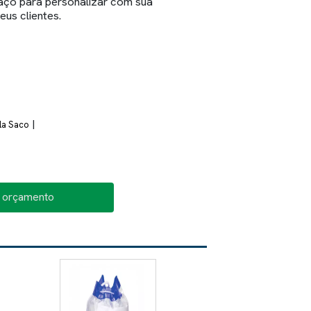
aço para personalizar com sua
eus clientes.
|
la Saco
o orçamento