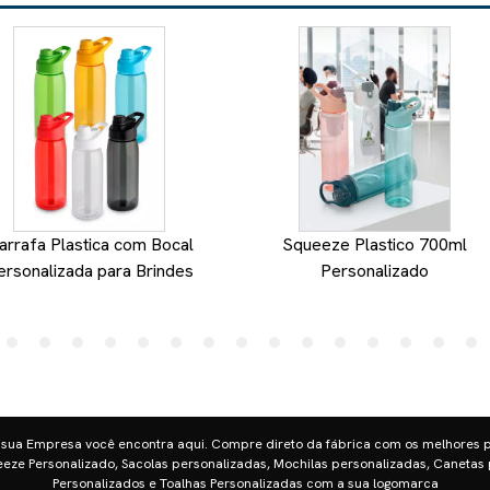
arrafa Plastica com Bocal
Squeeze Plastico 700ml
ersonalizada para Brindes
Personalizado
 sua Empresa você encontra aqui. Compre direto da fábrica com os melhores 
eze Personalizado, Sacolas personalizadas, Mochilas personalizadas, Canetas 
Personalizados e Toalhas Personalizadas com a sua logomarca