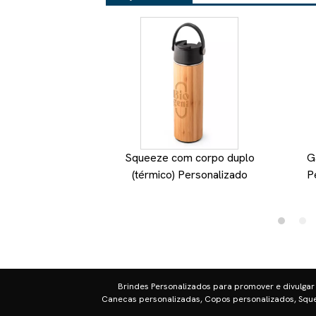
Squeeze com corpo duplo
G
(térmico) Personalizado
P
Brindes Personalizados para promover e divulgar
Canecas personalizadas, Copos personalizados, Sque