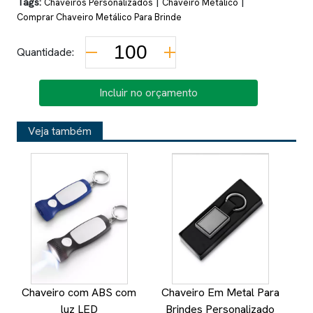
Tags:
|
|
Chaveiros Personalizados
Chaveiro Metálico
Comprar Chaveiro Metálico Para Brinde
Quantidade:
Incluir no orçamento
Veja também
Chaveiro com ABS com
Chaveiro Em Metal Para
C
luz LED
Brindes Personalizado