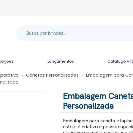
moções
Lançamentos
Catálogo Vir
rporativo
Canetas Personalizadas
Embalagem para Ca
nalizada
Embalagem Caneta 
Personalizada
Embalagem para caneta e lapisei
estojo é criativo e possui capac
plaquinha de metal para gravaç