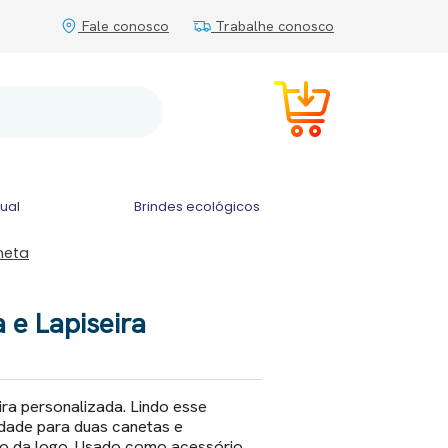
Fale conosco
Trabalhe conosco
tual
Brindes ecológicos
neta
e Lapiseira
ra personalizada. Lindo esse
idade para duas canetas e
ão da logo. Usado como acessório