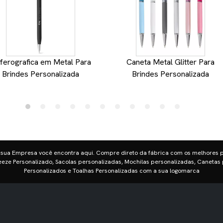
ferografica em Metal Para
Caneta Metal Glitter Para
Brindes Personalizada
Brindes Personalizada
 sua Empresa você encontra aqui. Compre direto da fábrica com os melhores 
eze Personalizado, Sacolas personalizadas, Mochilas personalizadas, Canetas 
Personalizados e Toalhas Personalizadas com a sua logomarca