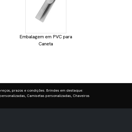
Embalagem em PVC para
Esferografica de
Caneta
Personaliz
preços, prazos e condições. Brindes em destaque:
personalizadas, Camisetas personalizadas, Chaveiros