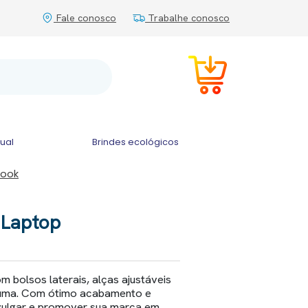
Fale conosco
Trabalhe conosco
tual
Brindes ecológicos
book
 Laptop
 bolsos laterais, alças ajustáveis
puma. Com ótimo acabamento e
ivulgar e promover sua marca em