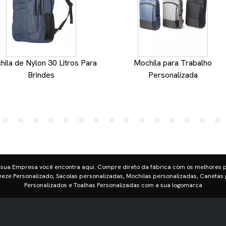
ila de Nylon 30 Litros Para
Mochila para Trabalho
Brindes
Personalizada
 sua Empresa você encontra aqui. Compre direto da fábrica com os melhores 
eze Personalizado, Sacolas personalizadas, Mochilas personalizadas, Canetas 
Personalizados e Toalhas Personalizadas com a sua logomarca