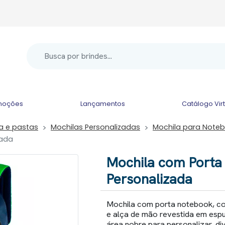
moções
Lançamentos
Catálogo Vir
la e pastas
Mochilas Personalizadas
Mochila para Note
zada
Mochila com Porta
Personalizada
Mochila com porta notebook, com
e alça de mão revestida em es
área nobre para personalizar, d