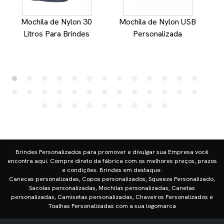
Mochila de Nylon 30
Mochila de Nylon USB
M
Litros Para Brindes
Personalizada
Brindes Personalizados para promover e divulgar sua Empresa você
encontra aqui. Compre direto da fábrica com os melhores preços, prazos
e condições. Brindes em destaque:
Canecas personalizadas, Copos personalizados, Squeeze Personalizado,
Sacolas personalizadas, Mochilas personalizadas, Canetas
personalizadas, Camisetas personalizadas, Chaveiros Personalizados e
Toalhas Personalizadas com a sua logomarca