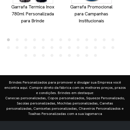
Garrafa Termica Inox
Garrafa Promocional
780ml Personalizada
para Campanhas
para Brinde
Institucionais
Brindes Personalizados para promover e divulgar sua Empresa você
encontra aqui. Compre direto da fábrica com os melhores preços, prazos
e condições. Brindes em destaque:
Canecas personalizadas, Copos personalizados, Squeeze Personalizado,
Sacolas personalizadas, Mochilas personalizadas, Canetas
personalizadas, Camisetas personalizadas, Chaveiros Personalizados e
Toalhas Personalizadas com a sua logomarca