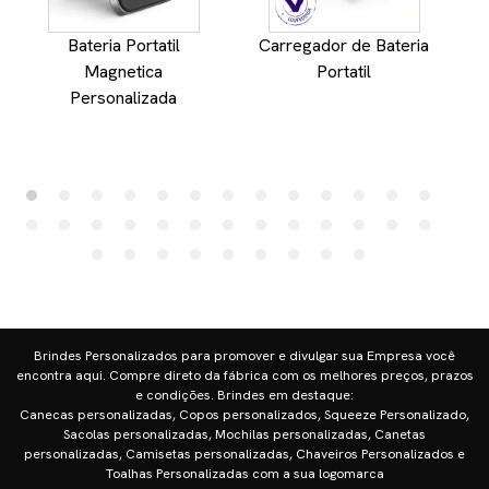
Bateria Portatil
Carregador de Bateria
Magnetica
Portatil
Personalizada
Brindes Personalizados para promover e divulgar sua Empresa você
encontra aqui. Compre direto da fábrica com os melhores preços, prazos
e condições. Brindes em destaque:
Canecas personalizadas, Copos personalizados, Squeeze Personalizado,
Sacolas personalizadas, Mochilas personalizadas, Canetas
personalizadas, Camisetas personalizadas, Chaveiros Personalizados e
Toalhas Personalizadas com a sua logomarca