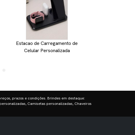
Estacao de Carregamento de
Carregador se
Celular Personalizada
personalizado c
preços, prazos e condições. Brindes em destaque:
personalizadas, Camisetas personalizadas, Chaveiros