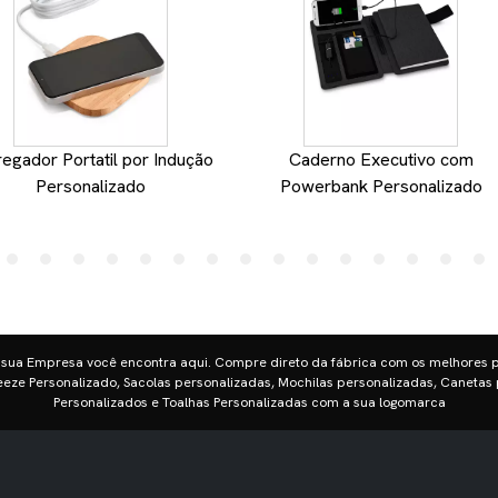
egador Portatil por Indução
Caderno Executivo com
Personalizado
Powerbank Personalizado
 sua Empresa você encontra aqui. Compre direto da fábrica com os melhores 
eze Personalizado, Sacolas personalizadas, Mochilas personalizadas, Canetas 
Personalizados e Toalhas Personalizadas com a sua logomarca