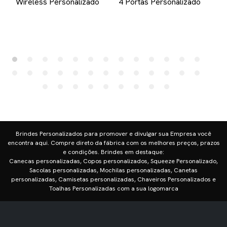
Wireless Personalizado
4 Portas Personalizado
Brindes Personalizados para promover e divulgar sua Empresa você
encontra aqui. Compre direto da fábrica com os melhores preços, prazos
e condições. Brindes em destaque:
Canecas personalizadas, Copos personalizados, Squeeze Personalizado,
Sacolas personalizadas, Mochilas personalizadas, Canetas
personalizadas, Camisetas personalizadas, Chaveiros Personalizados e
Toalhas Personalizadas com a sua logomarca