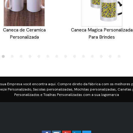
Caneca de Ceramica
Caneca Magica Personalizada
Personalizada
Para Brindes
 sua Empresa você encontra aqui. Compre direto da fábrica com os melhores 
eze Personalizado, Sacolas personalizadas, Mochilas personalizadas, Canetas 
Personalizados e Toalhas Personalizadas com a sua logomarca