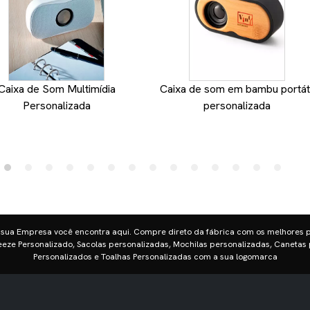
Caixa de Som Multimídia
Caixa de som em bambu portáti
Personalizada
personalizada
 sua Empresa você encontra aqui. Compre direto da fábrica com os melhores 
eze Personalizado, Sacolas personalizadas, Mochilas personalizadas, Canetas 
Personalizados e Toalhas Personalizadas com a sua logomarca